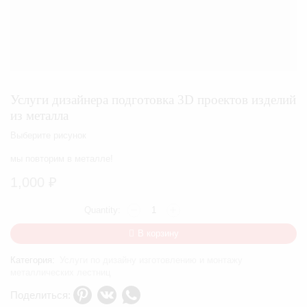
Услуги дизайнера подготовка 3D проектов изделий
из металла
Выберите рисунок
мы повторим в металле!
1,000
₽
Количество
товара
Услуги
В корзину
дизайнера
подготовка
Категория:
Услуги по дизайну изготовлению и монтажу
3D
металлических лестниц
проектов
изделий
Поделиться:
из