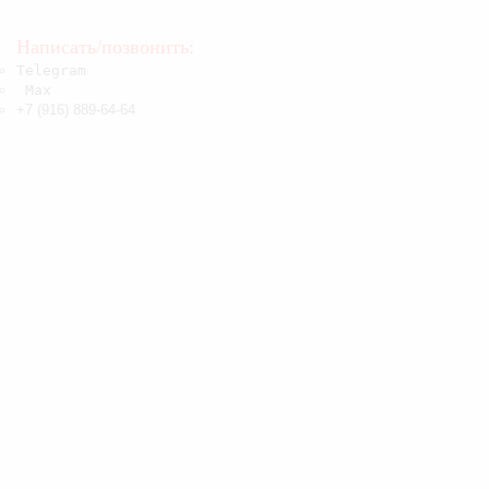
металла
Написать/позвонить:
Telegram
Max
+7 (916) 889-64-64