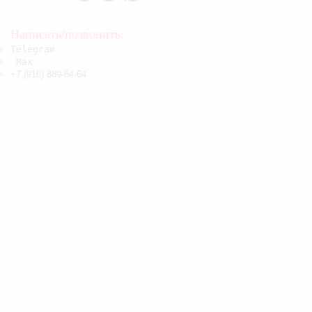
Эко
Написать/позвонить:
Telegram
Max
+7 (916) 889-64-64