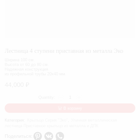
Лестница 4 ступени приставная из металла Эко
Ширина 100 см.
Высота от 60 до 80 см.
Надежная конструкция
из профильной трубы 20х40 мм.
44,000
₽
Количество
товара
Лестница
В корзину
4
ступени
Категория:
Крыльцо Серия "Эко"
,
Уличная металлическая
приставная
лестница Приставное крыльцо из металла и ДПК
из
металла
Поделиться: