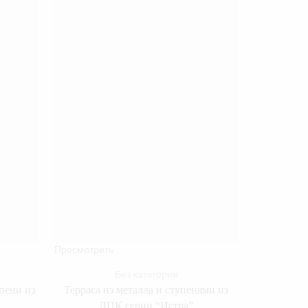
Просмотреть
Просмотре
Без категории
пени из
Терраса из металла и ступенями из
Лест
ДПК серии “Истра”