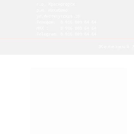
г.о. Красногорск

р.п. Нахабино

ул.Институтская 18

Телефон:  8 916 889 64 64

MAX :     8 916 889 64 64

Telegram: 8 916 889 64 64
Железный 