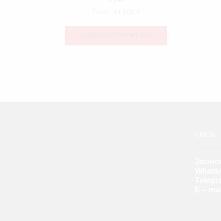
From:
44,500
₽
Этот
товар
ВЫБЕРИТЕ ПАРАМЕТРЫ
имеет
несколько
вариаций.
Опции
можно
выбрать
на
странице
товара.
СВЯЗЬ:
Звоно
Whats
Teleg
E – mai