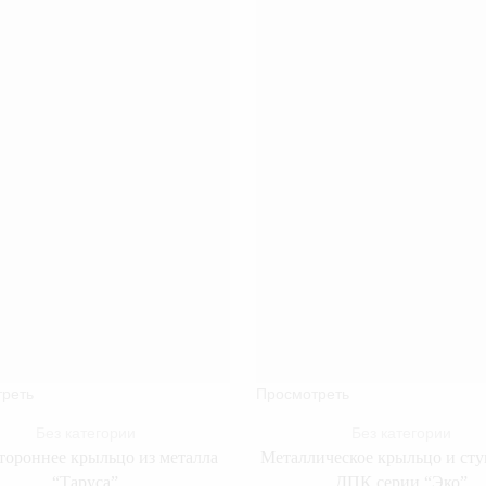
реть
Просмотреть
Без категории
Без категории
тороннее крыльцо из металла
Металлическое крыльцо и сту
“Таруса”
ДПК серии “Эко”