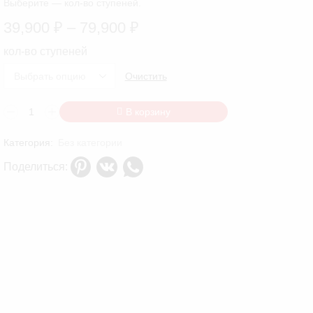
Выберите — кол-во ступеней.
Диапазон
39,900
₽
–
79,900
₽
цен:
кол-во ступеней
39,900 ₽
Очистить
–
79,900 ₽
Количество
В корзину
товара
Металлические
Категория:
Без категории
ступени
из
Поделиться:
рифленого
листа
для
крыльца
серии
"Руза"