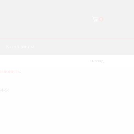
0
Контакты
назад
озвонить:
64-64