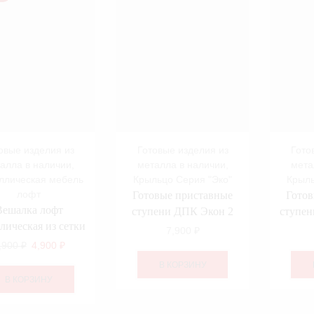
овые изделия из
Готовые изделия из
Гото
алла в наличии
,
металла в наличии
,
мета
ллическая мебель
Крыльцо Серия "Эко"
Крыль
лофт
Готовые приставные
Гото
Вешалка лофт
ступени ДПК Экон 2
ступен
лическая из сетки
7,900
₽
,900
₽
Первоначальная
4,900
₽
Текущая
цена
цена:
В КОРЗИНУ
составляла
4,900 ₽.
В КОРЗИНУ
6,900 ₽.