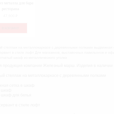
з металла для бара
ресторана
47,900
₽
В КОРЗИНУ
й стеллаж на металлокаркасе с деревянными полками выдвижная с
рвант в стиле лофт Для магазинов, выставочных павильонов и о
етчатый шкаф из металлического уголка
я продукция компании Железный марш. Изделия в наличии
ый стеллаж на металлокаркасе с деревянными полками
ная сетка в шкаф
в шкаф
в шкаф для белья
ервант в стиле лофт