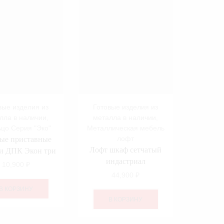
вые изделия из
Готовые изделия из
лла в наличии
,
металла в наличии
,
цо Серия "Эко"
Металлическая мебель
лофт
вые приставные
Лофт шкаф сетчатый
и ДПК Экон три
индастриал
10,900
₽
44,900
₽
В КОРЗИНУ
В КОРЗИНУ