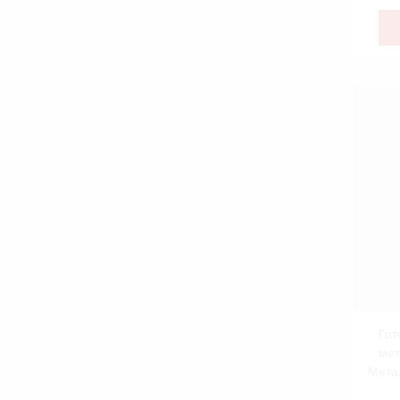
Гот
мет
Мета