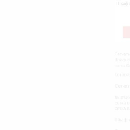
Шкаф и
Сетчаты
Шкаф-се
сетки С
Готова
Сетчат
выдвиж
сетка 
сетка 
Шкаф-с