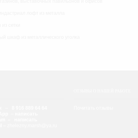
газинов, выставочных павильонов и офисов
ндастриал лофт из металла
из сетки
ый шкаф из металлического уголка
ОТЗЫВЫ О НАШЕЙ РАБОТЕ
к
–
8 916 889 64 64
Почитать отзывы
App
–
написать
ram – написать
l –
zhelezny.marsh@ya.ru