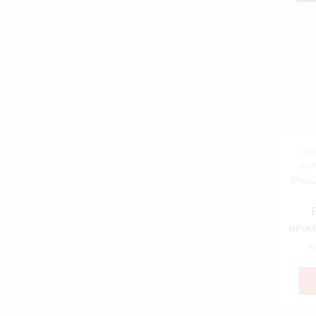
Гот
мет
Мета
метал
6