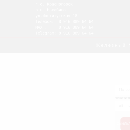
г.о. Красногорск

р.п. Нахабино

ул.Институтская 18

Телефон:  8 916 889 64 64

MAX :     8 916 889 64 64

Telegram: 8 916 889 64 64
Железный 
показат
Product
per
page
СКИДК