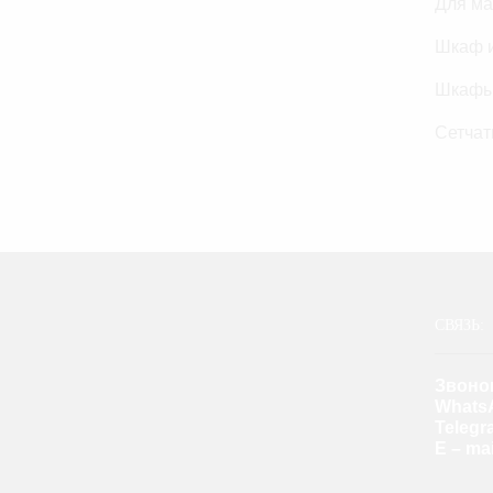
Для ма
Шкаф и
Шкафы 
Сетчат
СВЯЗЬ:
Звоно
Whats
Teleg
E – mai