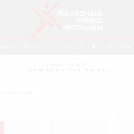
Марш
Каталог
Услуги
Фотогалерея
Главная
Каталог
Готовые изделия из металла в наличии
ь
s
А
29%