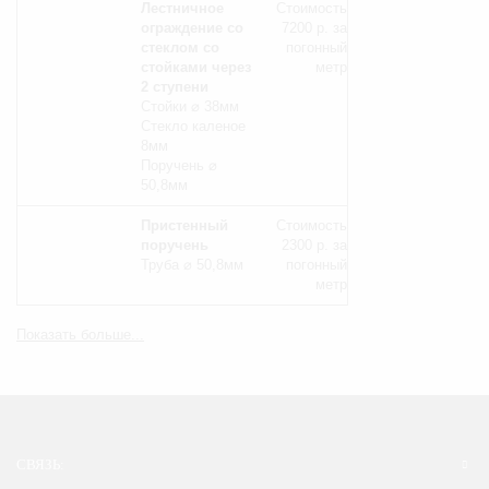
Лестничное
Стоимость
ограждение со
7200 р. за
стеклом со
погонный
стойками через
метр
2 ступени
Стойки ⌀ 38мм
Стекло каленое
8мм
Поручень ⌀
50,8мм
Пристенный
Стоимость
поручень
2300 р. за
Труба ⌀ 50,8мм
погонный
метр
Показать больше...
СВЯЗЬ: