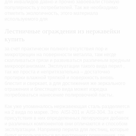
для инвалидов давно и прочно завоевали стойкую
популярность у потребителей. Так же необходимо
отметить экологичность, этого материала
используемого для
Лестничные ограждения из нержавейки
купить
за счет практически полного отсутствия пор и
микротрещин на поверхности металла, там негде
скапливаться грязи и развиваться различным вредным
микроорганизмам. Эксплуатации такого вида перил ,
так же проста и непритязательна – достаточно
протирки влажной тряпкой и поверхность вновь
блестит и сверкает, а для достижения же зеркального
отражения и блестящего вида может изредка
потребоваться нанесение полировочной пасты.
Как уже упоминалось нержавеющая сталь разделяется
на 2 вида по марке. Это AISI-201 и AISI-304. За счет
присутствия в них определенных легирующих добавок
и различных компонентов они отличаются и способом
эксплуатации. Например перила для лестниц, которые
будут использоваться во внутренних помещения, где