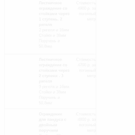
Лестничное
Стоимость
ограждение со
4900 р. за
стойками через
погонный
1 ступень. 2
метр
ригеля
2 ригеля ⌀ 16мм
Стойки ⌀ 38мм
Поручень ⌀
50,8мм
Лестничное
Стоимость
ограждение со
4700 р. за
стойками через
погонный
2 ступени . 3
метр
ригеля
3 ригеля ⌀ 16мм
Стойки ⌀ 38мм
Поручень ⌀
50,8мм
Ограждение
Стоимость
для пандуса с
4800 р. за
двойным
погонный
поручнем
метр