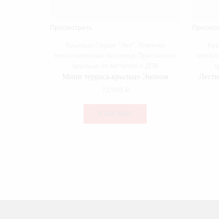
Просмотреть
Просмот
Крыльцо Серия "Эко"
,
Уличная
Кры
металлическая лестница Приставное
металл
крыльцо из металла и ДПК
к
Мини терраса-крыльцо Эконом
Лестн
72,000
₽
В КОРЗИНУ