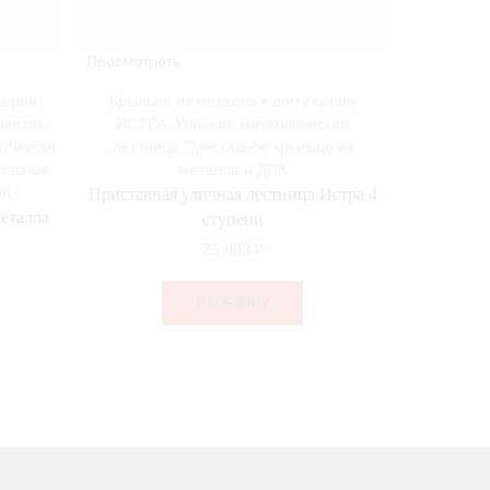
Просмотреть
Просмотре
серии
Крыльцо из металла к дому серии
Крыльцо
авесом
,
ИСТРА
,
Уличная металлическая
ИСТРА
Уличная
лестница Приставное крыльцо из
лестниц
ставное
металла и ДПК
ПК
Приставная уличная лестница Истра 4
Истра кры
металла
ступени
25,800
₽
В КОРЗИНУ