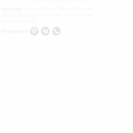
товара
Металлическое
Категория:
Крыльцо Серия "Таруса"
,
Уличная
крыльцо
металлическая лестница Приставное крыльцо
к
из металла и ДПК
дому
с
Поделиться:
козырьком