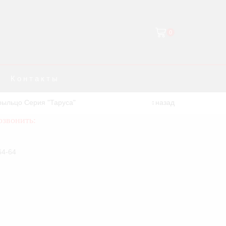
0
Контакты
рыльцо Серия "Таруса"
назад
озвонить:
64-64