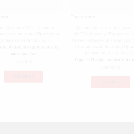
реть
Просмотреть
льцо Серия "Эко"
,
Уличная
Крыльцо из металла к дому 
ическая лестница Приставное
ИСТРА
,
Крыльцо Терраса с н
рыльцо из металла и ДПК
Навес и козырек для крыльца
,
металлическая лестница При
ица 4 ступени приставная из
крыльцо из металла и Д
металла Эко
Терраса Истра с навесом из 
44,000
₽
289,000
₽
В КОРЗИНУ
В КОРЗИНУ