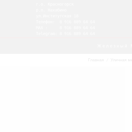
г.о. Красногорск

р.п. Нахабино

ул.Институтская 18

Телефон:  8 916 889 64 64

MAX :     8 916 889 64 64

Telegram: 8 916 889 64 64
Железный 
Главная
Уличная м
/