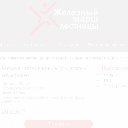
Марш
Каталог
Услуги
Фотогалерея
еталлическая лестница Приставное крыльцо из металла и ДПК
К
/
Металлическое крыльцо к дому с
Написать/п
козырьком
Telegram
Max
Ширина 100 см.
+7 (916) 889-
Площадка 100х150 см.
Высота 50см.
Красивая конструкция из профильной трубы
40х80 мм.
99,000
₽
Количество
В корзину